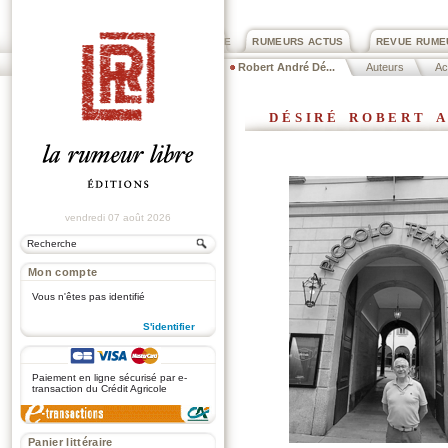
PRIX ROGER DEXTRE
RUMEURS ACTUS
REVUE RUME
Robert André Dé...
Auteurs
Ac
désiré robert 
vendredi 07 août 2026
Mon compte
Vous n'êtes pas identifié
S'identifier
.
Paiement en ligne sécurisé par e-
transaction du Crédit Agricole
Panier littéraire