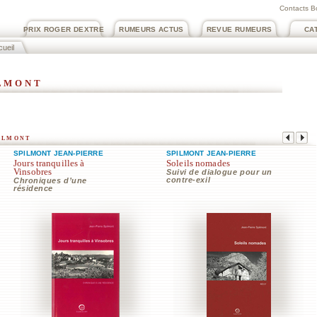
Contacts B
PRIX ROGER DEXTRE
RUMEURS ACTUS
REVUE RUMEURS
CA
ueil
ilmont
ilmont
SPILMONT JEAN-PIERRE
SPILMONT JEAN-PIERRE
Jours tranquilles à
Soleils nomades
Vinsobres
Suivi de dialogue pour un
contre-exil
Chroniques d’une
résidence