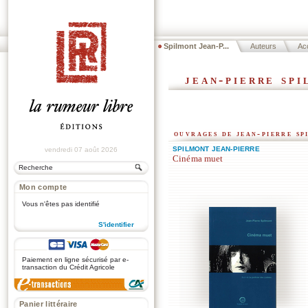
Spilmont Jean-P...
Auteurs
Acc
jean-pierre sp
ouvrages de jean-pierre sp
SPILMONT JEAN-PIERRE
vendredi 07 août 2026
Cinéma muet
Mon compte
Vous n'êtes pas identifié
S'identifier
.
Paiement en ligne sécurisé par e-
transaction du Crédit Agricole
Panier littéraire