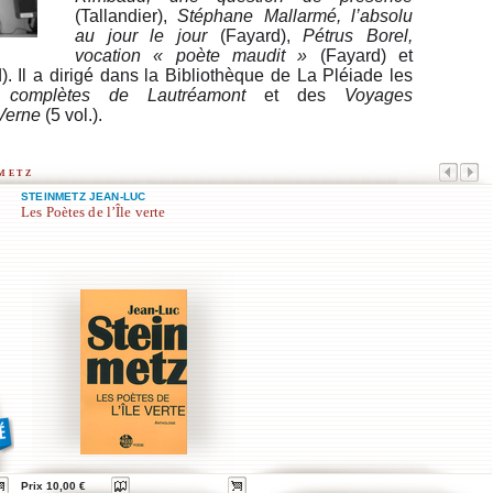
(Tallandier),
Stéphane Mallarmé, l’absolu
au jour le jour
(Fayard),
Pétrus Borel,
vocation « poète maudit »
(Fayard) et
. Il a dirigé dans la Bibliothèque de La Pléiade les
 complètes de Lautréamont
et des
Voyages
 Verne
(5 vol.).
metz
STEINMETZ JEAN-LUC
Les Poètes de l’Île verte
Prix 10,00 €