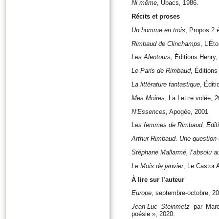
Ni même
, Ubacs, 1986.
Récits et proses
Un homme en trois
, Propos 2 
Rimbaud de Clinchamps
, L’Éto
Les Alentours
, Éditions Henry,
Le Paris de Rimbaud
, Édition
La littérature fantastique
, Édit
Mes Moires
, La Lettre volée, 
N’Essences
, Apogée, 2001
Les femmes de Rimbaud
, Édi
Arthur Rimbaud. Une question
Stéphane Mallarmé, l’absolu au 
Le Mois de janvier
, Le Castor 
À lire sur l’auteur
Europe
, septembre-octobre, 2
Jean-Luc Steinmetz
par Marc 
poésie », 2020.