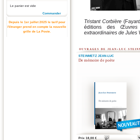
Le panier est vide
Commander
Tristant Corbière
(Fayard)
Depuis le 1er juillet 2025 le tarif pour
éditions des
Œuvres
l'étranger prend en compte la nouvelle
grille de La Poste.
extraordinaires de Jules
ouvrages de jean-luc stein
STEINMETZ JEAN-LUC
De mémoire de poète
Prix 18,00 €