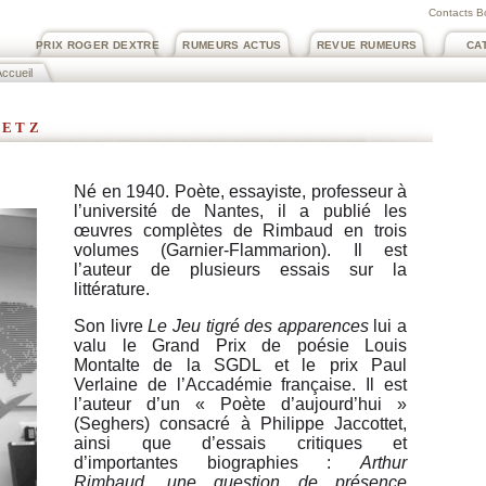
Contacts B
PRIX ROGER DEXTRE
RUMEURS ACTUS
REVUE RUMEURS
CA
ccueil
metz
Né en 1940. Poète, essayiste, professeur à
l’université de Nantes, il a publié les
œuvres complètes de Rimbaud en trois
volumes (Garnier-Flammarion). Il est
l’auteur de plusieurs essais sur la
littérature.
Son livre
Le Jeu tigré des apparences
lui a
valu le Grand Prix de poésie Louis
Montalte de la SGDL et le prix Paul
Verlaine de l’Accadémie française. Il est
l’auteur d’un « Poète d’aujourd’hui »
(Seghers) consacré à Philippe Jaccottet,
ainsi que d’essais critiques et
d’importantes biographies :
Arthur
Rimbaud, une question de présence