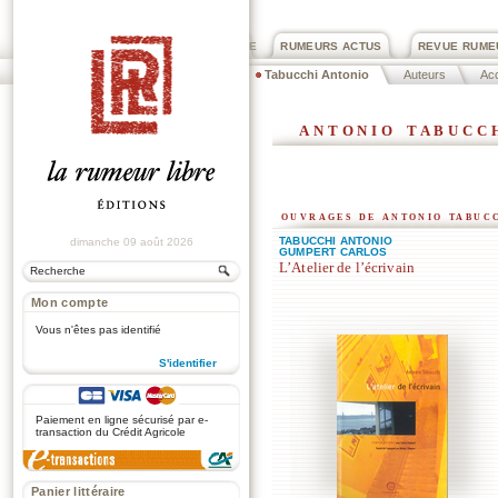
PRIX ROGER DEXTRE
RUMEURS ACTUS
REVUE RUME
Tabucchi Antonio
Auteurs
Acc
antonio tabucc
ouvrages de antonio tabuc
TABUCCHI ANTONIO
dimanche 09 août 2026
GUMPERT CARLOS
L’Atelier de l’écrivain
Mon compte
Vous n'êtes pas identifié
S'identifier
.
Paiement en ligne sécurisé par e-
transaction du Crédit Agricole
Panier littéraire