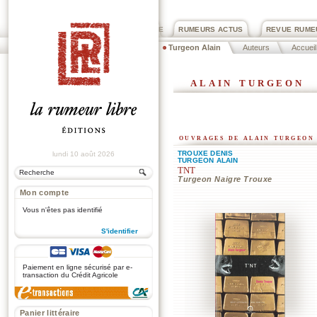
PRIX ROGER DEXTRE
RUMEURS ACTUS
REVUE RUME
Turgeon Alain
Auteurs
Accueil
alain turgeon
ouvrages de alain turgeon
TROUXE DENIS
lundi 10 août 2026
TURGEON ALAIN
TNT
Turgeon Naigre Trouxe
Mon compte
Vous n'êtes pas identifié
S'identifier
.
Paiement en ligne sécurisé par e-
transaction du Crédit Agricole
Panier littéraire