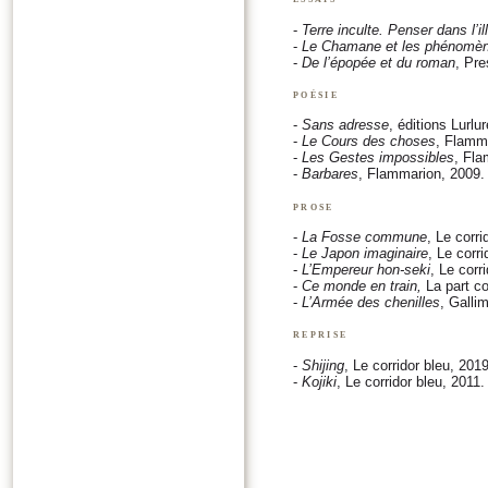
-
Terre inculte. Penser dans l’i
-
Le Chamane et les phénomè
-
De l’épopée et du roman
, Pre
poésie
-
Sans adresse
, éditions Lurlu
-
Le Cours des choses
, Flamm
-
Les Gestes impossibles
, Fla
-
Barbares
, Flammarion, 2009.
prose
-
La Fosse commune
, Le corri
-
Le Japon imaginaire
, Le corri
-
L’Empereur hon-seki
, Le corr
-
Ce monde en train,
La part c
-
L’Armée des chenilles
, Galli
reprise
-
Shijing
, Le corridor bleu, 2019
-
Kojiki
, Le corridor bleu, 2011.