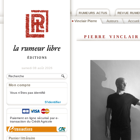
PRIX ROGER DEXTRE
RUMEURS ACTUS
REVUE RUME
Vinclair Pierre
Auteurs
Accueil
pierre vinclair
samedi 08 août 2026
Mon compte
Vous n'êtes pas identifié
S'identifier
.
Paiement en ligne sécurisé par e-
transaction du Crédit Agricole
Panier littéraire