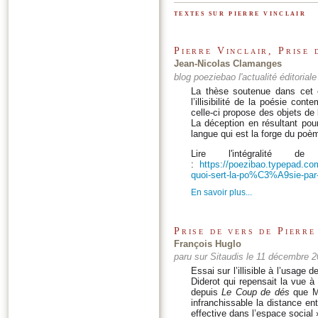
textes sur pierre vinclair
Pierre Vinclair, Prise 
Jean-Nicolas Clamanges
blog poeziebao l'actualité éditoria
La thèse soutenue dans cet e
l’illisibilité de la poésie con
celle-ci propose des objets de 
La déception en résultant pour
langue qui est la forge du poè
Lire l'intégralité 
:
https://poezibao.typepad.com
quoi-sert-la-po%C3%A9sie-par
En savoir plus...
Prise de vers de Pierre
François Huglo
paru sur Sitaudis le 11 décembre 
Essai sur l’illisible à l’usage 
Diderot qui repensait la vue à 
depuis
Le Coup de dés
que M
infranchissable la distance ent
effective dans l’espace social 