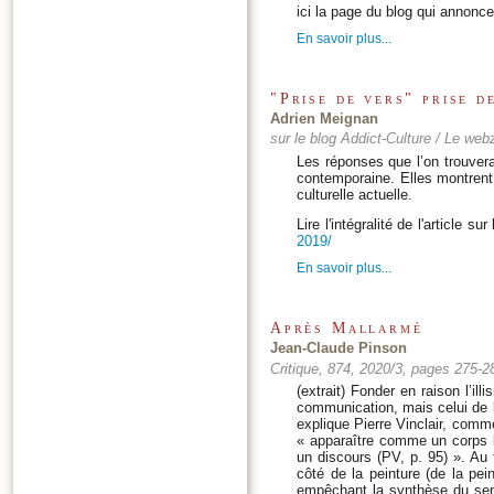
ici la page du blog qui annonce
En savoir plus...
"Prise de vers" prise d
Adrien Meignan
sur le blog Addict-Culture / Le web
Les réponses que l’on trouve
contemporaine. Elles montrent 
culturelle actuelle.
Lire l'intégralité de l'article sur 
2019/
En savoir plus...
Après Mallarmé
Jean-Claude Pinson
Critique, 874, 2020/3, pages 275-28
(extrait) Fonder en raison l’ill
communication, mais celui de l
explique Pierre Vinclair, comm
« apparaître comme un corps b
un discours (PV, p. 95) ». Au
côté de la peinture (de la pein
empêchant la synthèse du sens