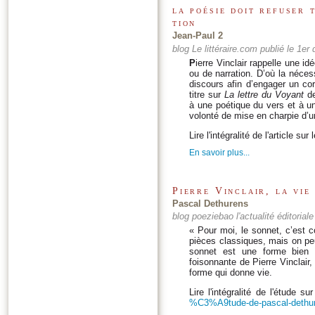
la poé­sie doit refu­ser 
tion
Jean-Paul 2
blog Le littéraire.com publié le 1e
P
ierre Vin­clair rap­pelle une idé
ou de nar­ra­tion. D’où la néces­
dis­cours afin d’engager un co
titre sur
La lettre du Voyant
de
à une poé­tique du vers et à un
volonté de mise en char­pie d’un
Lire l'intégralité de l'article sur 
En savoir plus...
Pierre Vinclair, la vie
Pascal Dethurens
blog poeziebao l'actualité éditorial
« Pour moi, le sonnet, c’est 
pièces classiques, mais on peu
sonnet est une forme bien v
foisonnante de Pierre Vinclair,
forme qui donne vie.
Lire l'intégralité de l'étude s
%C3%A9tude-de-pascal-dethur