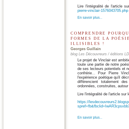
Lire l'intégralité de l'article s
pierre-vinclair-1576043705.php
En savoir plus...
COMPRENDRE POURQUO
FORMES DE LA POÉSI
ILLISIBLES !
Georges Guillain
blog Les Découvreurs / éditions LD
Le projet de Vinclair est ambitie
toute une partie de notre poési
de ses lecteurs potentiels et n
confrérie... Pour Pierre Vin
l'expérience poétique qu'il déc
différencient totalement de
ordonnées, construites, autour 
Lire l'intégralité de l'article su
https://lesdecouvreurs2.blogs
spref=fb&fbclid=IwAR3cps
En savoir plus...