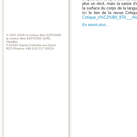
plus un récit, mais la saisie 
la surface du corps de la lang
Ici le lien de la revue Critiq
Critique_n%C2%B0_874___Alain
En savoir plus...
© 2007-2026
la rumeur libre EDITIONS
la rumeur libre EDITIONS SARL
Vareilles
F-42540 Sainte-Colombe-sur-Gand
RCS Roanne 498 018 217 00014