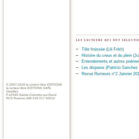
les lecteurs qui ont sélect
Tôle froissée (Lili Frikh)
Histoire du creux et du plein (Ju
Entendements et autres poèmes
Les disparus (Patricio Sanchez
Revue Rumeurs n°2 Janvier 2017
© 2007-2026
la rumeur libre EDITIONS
la rumeur libre EDITIONS SARL
Vareilles
F-42540 Sainte-Colombe-sur-Gand
RCS Roanne 498 018 217 00014