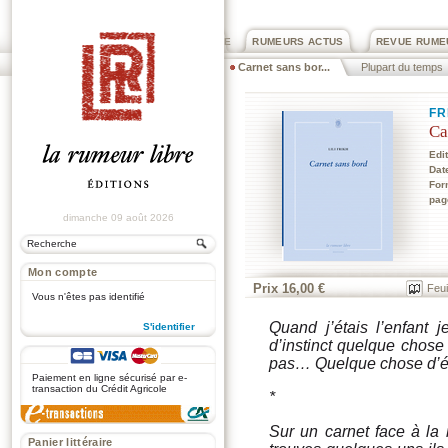
PRIX ROGER DEXTRE
RUMEURS ACTUS
REVUE RUME
Carnet sans bor...
Plupart du temps
FR
Ca
Edi
Dat
For
pag
dimanche 09 août 2026
Mon compte
Prix 16,00 €
Feui
Vous n'êtes pas identifié
Quand j’étais l’enfant 
S'identifier
d’instinct quelque cho
.
pas… Quelque chose d’é
Paiement en ligne sécurisé par e-
transaction du Crédit Agricole
*
Sur un carnet face à la
Panier littéraire