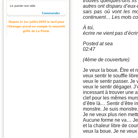
trouves quelques-uns ils s
autres ont disparu d’eux
Le panier est vide
sais pas où vont les mo
Commander
continuent… Les mots co
Depuis le 1er juillet 2025 le tarif pour
l'étranger prend en compte la nouvelle
À toi,
grille de La Poste.
écrire ne vient pas d’écri
Posted at sea
02:47
(4ème de couverture)
Je veux la boue. Être et 
veux sentir le souffle libr
veux le sentir passer. Je v
veux le sentir dégager. J
incessant à trouver une a
clef pour les mêmes murs.
d’être là… Sentir d’être 
monstre. Je suis monstre. 
Je ne veux plus rien mett
Aucune forme ne va… Je v
et la chaleur libre de co
veux la boue. Je ne veux 