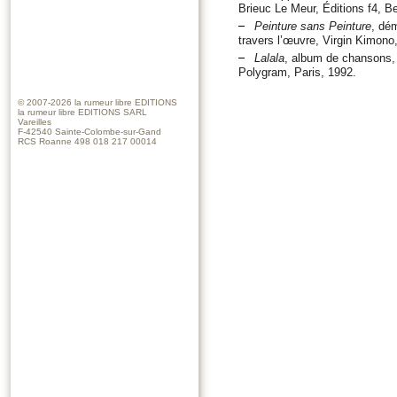
Brieuc Le Meur, Éditions f4, Be
Peinture sans Peinture
, dé
travers l’œuvre, Virgin Kimono
Lalala
, album de chansons, 
Polygram, Paris, 1992.
© 2007-2026
la rumeur libre EDITIONS
la rumeur libre EDITIONS SARL
Vareilles
F-42540 Sainte-Colombe-sur-Gand
RCS Roanne 498 018 217 00014