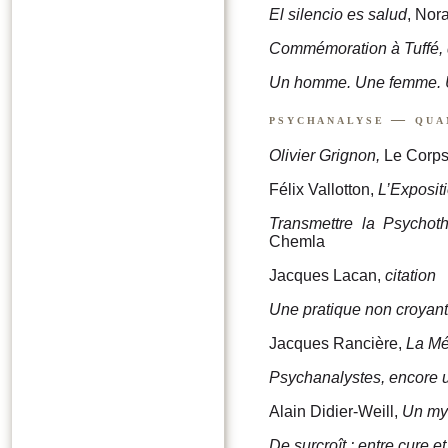
El silencio es salud
, Nor
Commémoration à Tuffé, d
Un homme. Une femme. 
psychanalyse — qua
Olivier Grignon,
Le Corps
Félix Vallotton,
L’Expositi
Transmettre la Psychothé
Chemla
Jacques Lacan,
citation
Une pratique non croyant
Jacques Rancière,
La Mé
Psychanalystes, encore un
Alain Didier-Weill,
Un mys
De surcroît : entre cure et