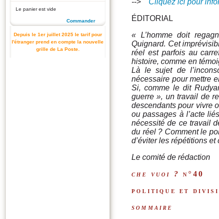
-->
Cliquez ici pour in
Le panier est vide
ÉDITORIAL
Commander
« L’homme doit regagne
Depuis le 1er juillet 2025 le tarif pour
l'étranger prend en compte la nouvelle
Quignard. Cet imprévisibl
grille de La Poste.
réel est parfois au carre
histoire, comme en témoi
Là le sujet de l’incons
nécessaire pour mettre en
Si, comme le dit Rudyard
guerre », un travail de 
descendants pour vivre ou
ou passages à l’acte liés
nécessité de ce travail 
du réel ? Comment le poli
d’éviter les répétitions e
Le comité de rédaction
che vuoi ?
n°40
politique et divisi
sommaire