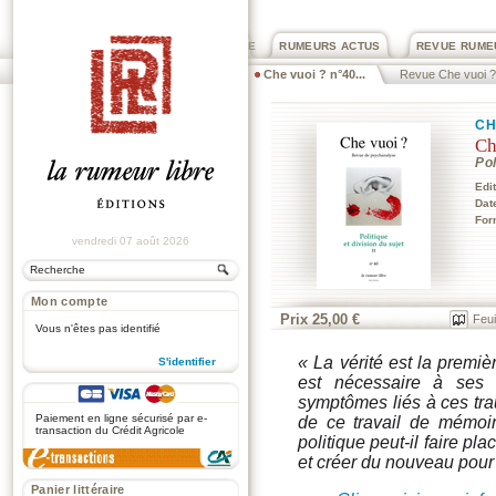
PRIX ROGER DEXTRE
RUMEURS ACTUS
REVUE RUME
Che vuoi ? n°40...
Revue Che vuoi ?
CH
Ch
Pol
Edi
Dat
For
vendredi 07 août 2026
Mon compte
Prix 25,00 €
Feui
Vous n'êtes pas identifié
« La vérité est la premiè
S'identifier
est nécessaire à ses 
.
symptômes liés à ces tra
Paiement en ligne sécurisé par e-
de ce travail de mémoi
transaction du Crédit Agricole
politique peut-il faire pla
et créer du nouveau pour 
Panier littéraire