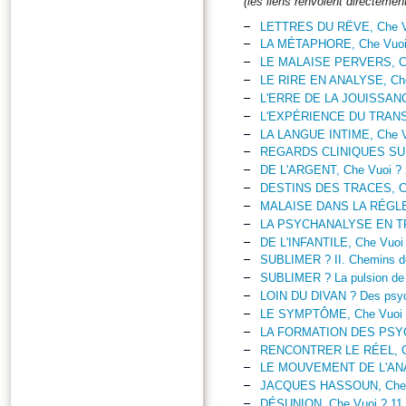
(les liens renvoient directemen
LETTRES DU RÊVE, Che Vu
LA MÉTAPHORE, Che Vuoi 
LE MALAISE PERVERS, Ch
LE RIRE EN ANALYSE, Che
L'ERRE DE LA JOUISSANCE
L'EXPÉRIENCE DU TRANSF
LA LANGUE INTIME, Che V
REGARDS CLINIQUES SUR L
DE L'ARGENT, Che Vuoi ? 
DESTINS DES TRACES, Ch
MALAISE DANS LA RÉGLEM
LA PSYCHANALYSE EN TR
DE L'INFANTILE, Che Vuoi 
SUBLIMER ? II. Chemins de 
SUBLIMER ? La pulsion de l
LOIN DU DIVAN ? Des psych
LE SYMPTÔME, Che Vuoi 
LA FORMATION DES PSYC
RENCONTRER LE RÉEL, Ch
LE MOUVEMENT DE L'ANAL
JACQUES HASSOUN, Che V
DÉSUNION, Che Vuoi ? 11.