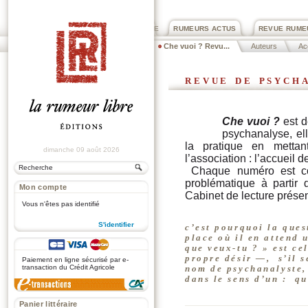
PRIX ROGER DEXTRE
RUMEURS ACTUS
REVUE RUME
Che vuoi ? Revu...
Auteurs
Ac
revue de psych
Che vuoi ?
est d
psychanalyse, ell
la pratique en mettan
dimanche 09 août 2026
l’association : l’accueil 
Chaque numéro est co
problématique à partir
Mon compte
Cabinet de lecture prés
Vous n'êtes pas identifié
S'identifier
c’est pourquoi la ques
place où il en attend 
.
que veux-tu ? »
est ce
propre désir —,
s’il s
Paiement en ligne sécurisé par e-
transaction du Crédit Agricole
nom de psychanalyste,
dans le sens d’un :
qu
Panier littéraire