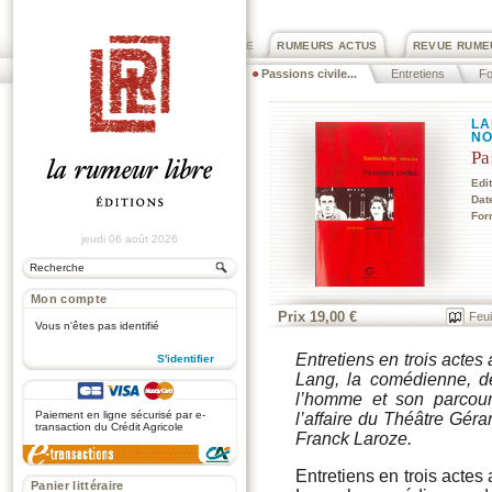
PRIX ROGER DEXTRE
RUMEURS ACTUS
REVUE RUME
Passions civile...
Entretiens
Fo
LA
NO
Pa
Edi
Dat
For
jeudi 06 août 2026
Mon compte
Prix 19,00 €
Feui
Vous n'êtes pas identifié
Entretiens en trois actes
S'identifier
Lang, la comédienne, de
.
l’homme et son parcours
Paiement en ligne sécurisé par e-
l’affaire du Théâtre Géra
transaction du Crédit Agricole
Franck Laroze.
Entretiens en trois actes
Panier littéraire