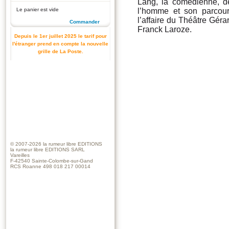
Lang, la comédienne, de
Le panier est vide
l’homme et son parcours
l’affaire du Théâtre Géra
Commander
Franck Laroze.
Depuis le 1er juillet 2025 le tarif pour
l'étranger prend en compte la nouvelle
grille de La Poste.
© 2007-2026
la rumeur libre EDITIONS
la rumeur libre EDITIONS SARL
Vareilles
F-42540 Sainte-Colombe-sur-Gand
RCS Roanne 498 018 217 00014