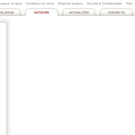
outique en ligne
Conditions de vente
Délais de livraison
Sécurité & Confidentialité
Plan
TALOGUE
AUTEURS
ACTUALITÉS
CONTACTS
LANG VALÉRIE
NORDEY STANISLAS
Passions civiles