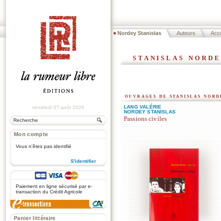
Nordey Stanislas
Auteurs
Accu
stanislas nord
ouvrages de stanislas nord
LANG VALÉRIE
vendredi 07 août 2026
NORDEY STANISLAS
Passions civiles
Mon compte
Vous n'êtes pas identifié
S'identifier
.
Paiement en ligne sécurisé par e-
transaction du Crédit Agricole
Panier littéraire