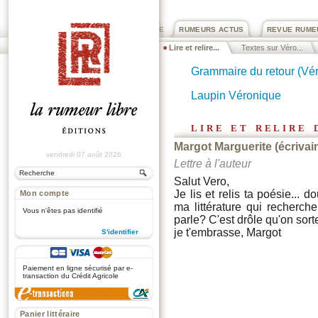
PRIX ROGER DEXTRE
RUMEURS ACTUS
REVUE RUME
Lire et relire...
Textes sur Véro...
Grammaire du retour (Vé
Laupin Véronique
lire et relire
Margot Marguerite (écrivain
vendredi 07 août 2026
Lettre à l'auteur
Salut Vero,
Je lis et relis ta poésie...
Mon compte
ma littérature qui recherch
Vous n'êtes pas identifié
parle? C'est drôle qu'on s
je t'embrasse, Margot
S'identifier
.
Paiement en ligne sécurisé par e-
transaction du Crédit Agricole
Panier littéraire