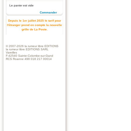
Le panier est vide
Commander
Depuis le 1er juillet 2025 le tarif pour
l'étranger prend en compte la nouvelle
grille de La Poste.
© 2007-2026
la rumeur libre EDITIONS
la rumeur libre EDITIONS SARL
Vareilles
F-42540 Sainte-Colombe-sur-Gand
RCS Roanne 498 018 217 00014