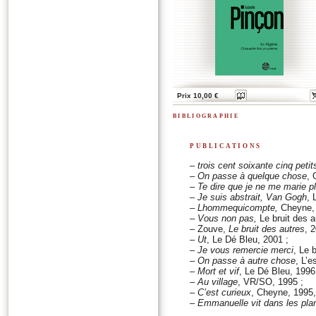
Prix 10,00 €
bibliographie
publications
–
trois cent soixante cinq peti
–
On passe à quelque chose
, 
–
Te dire que je ne me marie p
–
Je suis abstrait, Van Gogh
, 
–
Lhommequicompte,
Cheyne, 
–
Vous non pas,
Le bruit des a
– Zouve,
Le bruit des autres
, 
–
Ut
, Le Dé Bleu, 2001 ;
–
Je vous remercie merci
, Le 
–
On passe à autre chose
, L’e
–
Mort et vif
, Le Dé Bleu, 1996
–
Au village
, VR/SO, 1995 ;
–
C’est curieux
, Cheyne, 1995,
–
Emmanuelle vit dans les pla