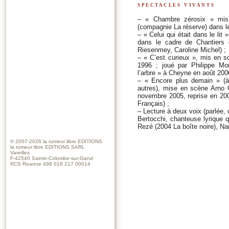
spectacles vivants
– « Chambre zérosix » mis
(compagnie La réserve) dans le 
– « Celui qui était dans le li
dans le cadre de Chantiers 
Riesenmey, Caroline Michel) ;
– « C’est curieux », mis en s
1996 ; joué par Philippe Mo
l’arbre » à Cheyne en août 20
– « Encore plus demain » (à p
autres), mise en scène Arno 
novembre 2005, reprise en 2007
Français) ;
– Lecture à deux voix (parlée,
Bertocchi, chanteuse lyrique 
Rezé (2004 La boîte noire), Nan
© 2007-2026
la rumeur libre EDITIONS
la rumeur libre EDITIONS SARL
Vareilles
F-42540 Sainte-Colombe-sur-Gand
RCS Roanne 498 018 217 00014