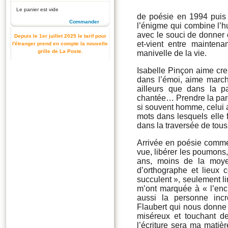
Le panier est vide
de poésie en 1994 puis 
Commander
l’énigme qui combine l’h
avec le souci de donner 
Depuis le 1er juillet 2025 le tarif pour
et-vient entre maintena
l'étranger prend en compte la nouvelle
grille de La Poste.
manivelle de la vie.
Isabelle Pinçon aime creu
dans l’émoi, aime march
ailleurs que dans la p
chantée… Prendre la paro
si souvent homme, celui 
mots dans lesquels elle fa
dans la traversée de tous
Arrivée en poésie comme 
vue, libérer les poumons, 
ans, moins de la moye
d’orthographe et lieu
succulent », seulement lir
m’ont marquée à « l’en
aussi la personne inc
Flaubert qui nous donne
miséreux et touchant d
l’écriture sera ma matièr