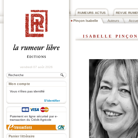
PRIX ROGER DEXTRE
RUMEURS ACTUS
REVUE RUME
Pinçon Isabelle
Auteurs
Accuei
isabelle pinçon
vendredi 07 août 2026
Mon compte
Vous n'êtes pas identifié
S'identifier
.
Paiement en ligne sécurisé par e-
transaction du Crédit Agricole
Panier littéraire