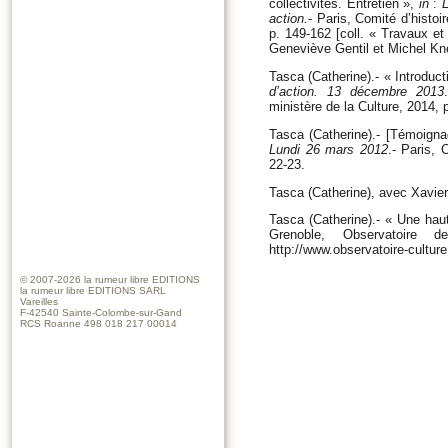
collectivités. Entretien »,
in
:
L
action.
- Paris, Comité d’histoi
p. 149-162 [coll. « Travaux et
Geneviève Gentil et Michel Kn
Tasca (Catherine).- « Introduc
d’action. 13 décembre 2013
ministère de la Culture, 2014, 
Tasca (Catherine).- [Témoign
Lundi 26 mars 2012
.- Paris, 
22-23.
Tasca (Catherine), avec Xavier
Tasca (Catherine).- « Une h
Grenoble, Observatoire d
http://www.observatoire-cultur
© 2007-2026
la rumeur libre EDITIONS
la rumeur libre EDITIONS SARL
Vareilles
F-42540 Sainte-Colombe-sur-Gand
RCS Roanne 498 018 217 00014