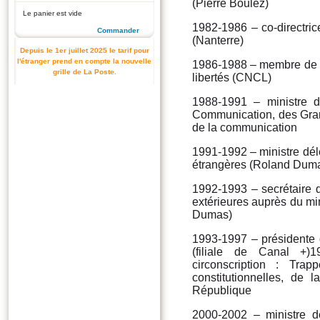
(Pierre Boulez)
Le panier est vide
1982-1986 – co-directri
Commander
(Nanterre)
Depuis le 1er juillet 2025 le tarif pour
l'étranger prend en compte la nouvelle
1986-1988 – membre de l
grille de La Poste.
libertés (CNCL)
1988-1991 – ministre d
Communication, des Gran
de la communication
1991-1992 – ministre délé
étrangères (Roland Duma
1992-1993 – secrétaire d
extérieures auprès du min
Dumas)
1993-1997 – présidente 
(filiale de Canal +)
circonscription : Tra
constitutionnelles, de l
République
2000-2002 – ministre 