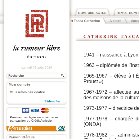
PRIX ROGER DEXTRE
RUMEURS ACTUS
REVUE RUME
Tasca Catherine
Auteurs
Accue
catherine tasc
1941 – naissance à Lyon
1963 – diplômée de l’Inst
samedi 08 août 2026
1965-1967 – élève à l’É
Proust »)
Mon compte
1967-1972 – affectée au 
Vous n'êtes pas identifié
des maisons de la cultur
S'identifier
1973-1977 – directrice d
.
Paiement en ligne sécurisé par e-
1977-1978 – chargée de 
transaction du Crédit Agricole
(ONDA)
1978-1982 – administr
Panier littéraire