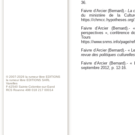
36.
Faivre d’Arcier (Bernard).-
La c
du ministère de la Cultu
https://chmcc.hypotheses.org/
Faivre d’Arcier (Bernard).- 
perspectives », conférence do
Tours
https://www.snms.info/page/ref
Faivre d’Arcier (Bernard).- « L
revue des politiques culturelles
Faivre d’Arcier (Bernard).- « 
septembre 2012, p. 12-16.
© 2007-2026
la rumeur libre EDITIONS
la rumeur libre EDITIONS SARL
Vareilles
F-42540 Sainte-Colombe-sur-Gand
RCS Roanne 498 018 217 00014