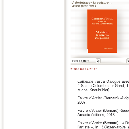
Administrer la culture…
avec passion !
Prix 15,00 €
bibliographie
Catherine Tasca dialogue avec 
!
.-Sainte-Colombe-sur-Gand, L
Michel Kneubühler].
Faivre d’Arcier (Bernard).-
Avig
2007.
Faivre d’Arcier (Bernard).-
Bien
Arcadia éditions, 2013.
Faivre d’Arcier (Bernard).- « De
l’artiste », in :
L’Observatoire. 