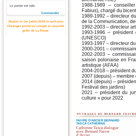
1988-1989 – conseiller
Le panier est vide
Fabius), chargé du bicen
Commander
1989-1992 – directeur du 
de la Communication, de
Depuis le 1er juillet 2025 le tarif pour
l'étranger prend en compte la nouvelle
1992-2003 – directeur art
grille de La Poste.
1993-1996 – président 
(UNESCO)
1993-1997 – directeur du
2000-2001 – commissaire
2002-2003 – commissair
saison polonaise en Fran
artistique (AFAA)
2004-2018 – président du
2007 (depuis) – membre d
2014 (depuis) – présiden
Festival des jardins)
2021 – président du jur
culture » pour 2022
ouvrages de bernard faivr
FAIVRE D'ARCIER BERNARD
TASCA CATHERINE
Catherine Tasca dialogue
avec Bernard Faivre
d’Arcier