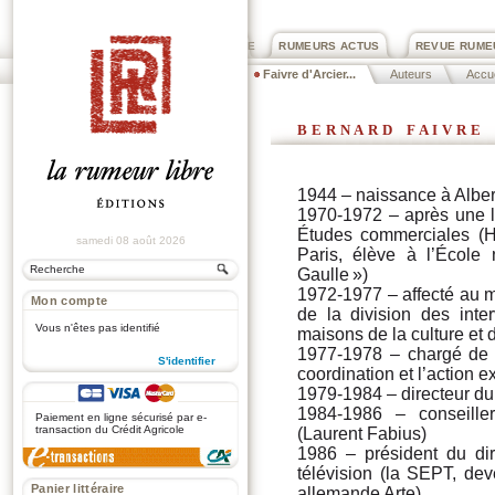
PRIX ROGER DEXTRE
RUMEURS ACTUS
REVUE RUME
Faivre d'Arcier...
Auteurs
Accue
bernard faivre 
1944 – naissance à Albertv
1970-1972 – après une l
Études commerciales (HE
samedi 08 août 2026
Paris, élève à l’École 
Gaulle »)
1972-1977 – affecté au mi
Mon compte
de la division des inter
Vous n'êtes pas identifié
maisons de la culture et d
1977-1978 – chargé de m
S'identifier
coordination et l’action ex
1979-1984 – directeur du
.
1984-1986 – conseiller
Paiement en ligne sécurisé par e-
transaction du Crédit Agricole
(Laurent Fabius)
1986 – président du di
télévision (la SEPT, de
Panier littéraire
allemande Arte)