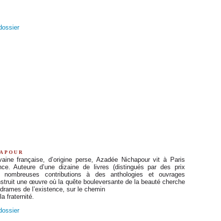
 dossier
hapour
vaine française, d’origine perse, Azadée Nichapour vit à Paris
ce. Auteure d’une dizaine de livres (distingués par des prix
 de nombreuses contributions à des anthologies et ouvrages
onstruit une œuvre où la quête bouleversante de la beauté cherche
 drames de l’existence, sur le chemin
la fraternité.
 dossier