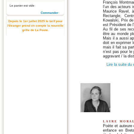
François Montman
Le panier est vide
l’un des acteurs i
Maurice Ravel, à 
Commander
Rectangle, Cent
Kowalski, Prix de
Depuis le 1er juillet 2025 le tarif pour
est Président de 
l'étranger prend en compte la nouvelle
Au fil de ses rec
grille de La Poste.
être au monde pl
Mais il a aussi a
doit en exprimer 
mais il fait sa pa
n’est pas pour le 
aggravant / la dis
Lire la suite du
laure mora
Poète et auteure 
enfance en Bret