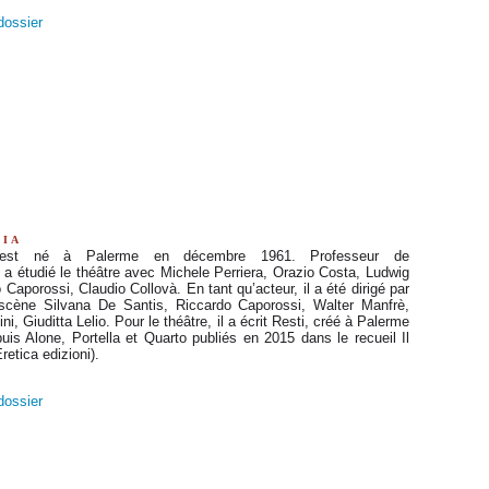
 dossier
lia
 est né à Palerme en décembre 1961. Professeur de
 a étudié le théâtre avec Michele Perriera, Orazio Costa, Ludwig
Caporossi, Claudio Collovà. En tant qu’acteur, il a été dirigé par
scène Silvana De Santis, Riccardo Caporossi, Walter Manfrè,
ni, Giuditta Lelio. Pour le théâtre, il a écrit Resti, créé à Palerme
puis Alone, Portella et Quarto publiés en 2015 dans le recueil Il
retica edizioni).
 dossier