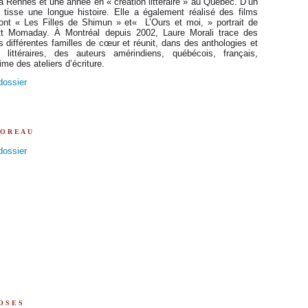
 à Rennes et une année en « création littéraire » au Québec. D’un
se tisse une longue histoire. Elle a également réalisé des films
ont « Les Filles de Shimun » et« L’Ours et moi, » portrait de
ott Momaday. À Montréal depuis 2002, Laure Morali trace des
 différentes familles de cœur et réunit, dans des anthologies et
littéraires, des auteurs amérindiens, québécois, français,
me des ateliers d’écriture.
 dossier
moreau
 dossier
oses